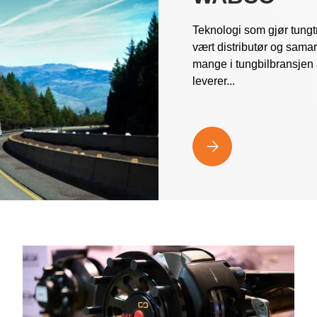
Teknologi som gjør tungt
vært distributør og sam
mange i tungbilbransje
leverer...
WABCO