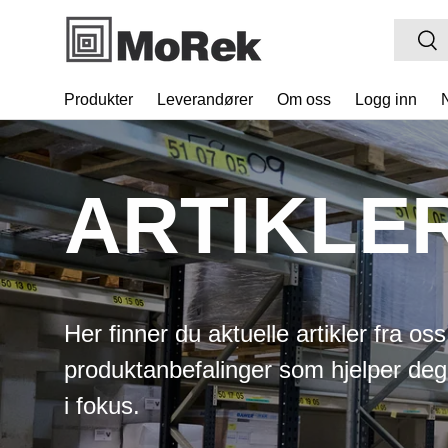
Søk
HOPP TIL INNHOLDET
Søk
Produkter
Leverandører
Om oss
Logg inn
ARTIKLE
Her finner du aktuelle artikler fra os
produktanbefalinger som hjelper deg
i fokus.