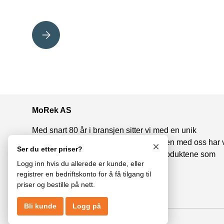
SIKKERHET I FØRERSETET
MoRek AS
Med snart 80 år i bransjen sitter vi med en unik
fagkunnskap om bil og henger. Sammen med oss har 
×
Ser du etter priser?
de beste leverandørene og kvalitetsproduktene som
Logg inn hvis du allerede er kunde, eller
gjør det mulig å velge det beste.
registrer en bedriftskonto for å få tilgang til
priser og bestille på nett.
Facebook
Instagram
LinkedIn
Bli kunde
Logg på
© 2026
MoRek AS
.