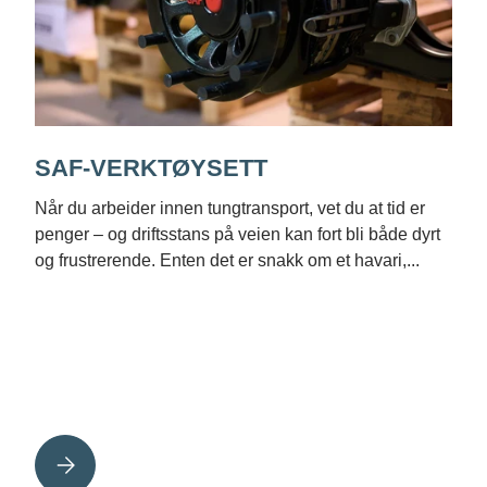
SAF-VERKTØYSETT
Når du arbeider innen tungtransport, vet du at tid er
penger – og driftsstans på veien kan fort bli både dyrt
og frustrerende. Enten det er snakk om et havari,...
OR TUNGTRANSPORT I NARVIK
SAF-VERKTØYSETT