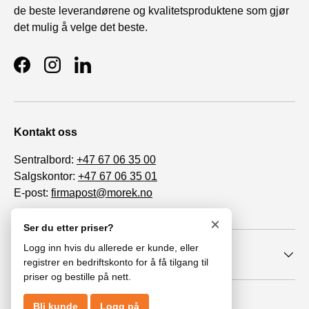
de beste leverandørene og kvalitetsproduktene som gjør
det mulig å velge det beste.
Facebook
Instagram
LinkedIn
Kontakt oss
Sentralbord:
+47 67 06 35 00
Salgskontor:
+47 67 06 35 01
E-post:
firmapost@morek.no
Org. nr. 963 447 086
×
Ser du etter priser?
Logg inn hvis du allerede er kunde, eller
Informasjon
registrer en bedriftskonto for å få tilgang til
priser og bestille på nett.
© 2026
MoRek AS
.
Bli kunde
Logg på