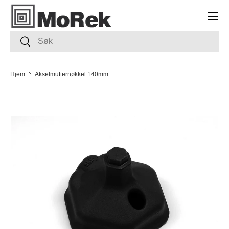
Meny
HOPP TIL INNHOLDET
Søk
Søk
Hjem
Akselmutternøkkel 140mm
TRANSLATION MISSING: NB.ACCESSIBILITY.SKIP_TO_