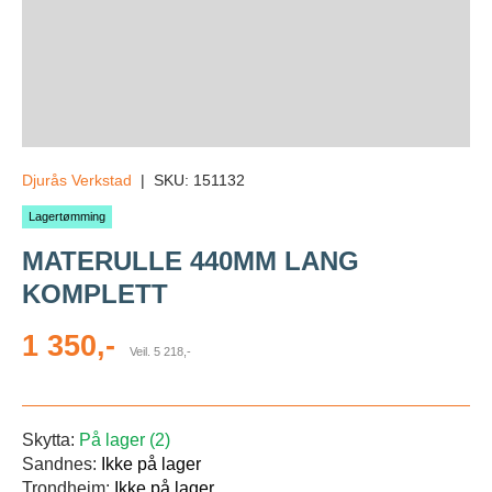
Djurås Verkstad
|
SKU:
151132
Lagertømming
MATERULLE 440MM LANG
KOMPLETT
Salgs pris
1 350,-
Veil.
5 218,-
Skytta:
På lager (2)
Sandnes:
Ikke på lager
Trondheim:
Ikke på lager