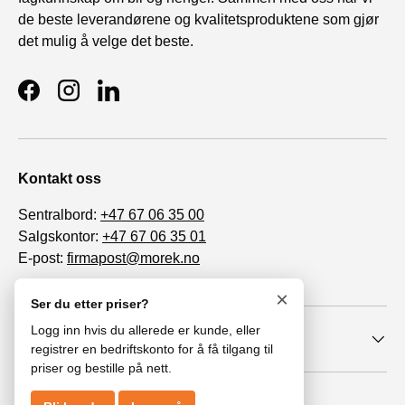
de beste leverandørene og kvalitetsproduktene som gjør
det mulig å velge det beste.
Facebook
Instagram
LinkedIn
Kontakt oss
Sentralbord:
+47 67 06 35 00
Salgskontor:
+47 67 06 35 01
E-post:
firmapost@morek.no
Org. nr. 963 447 086
×
Ser du etter priser?
Logg inn hvis du allerede er kunde, eller
Informasjon
registrer en bedriftskonto for å få tilgang til
priser og bestille på nett.
© 2026
MoRek AS
.