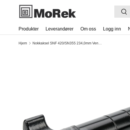
Søk
Søk
HOPP TIL INNHOLDET
Produkter
Leverandører
Om oss
Logg inn
Hjem
Nokkaksel SNF 420/SN355 234,0mm Venstre
TRANSLATION MISSING: NB.ACCESSIBILITY.SK