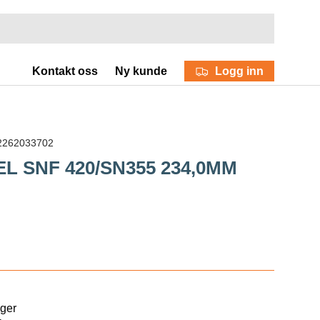
Logg inn
Kontakt oss
Ny kunde
2262033702
 SNF 420/SN355 234,0MM
ager