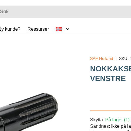
Ny kunde?
Ressurser
SAF Holland
|
SKU:
IP_TO_PRODUCT_INFO
NOKKAKSEL
VENSTRE
Veil.
Skytta:
På lager (1)
Sandnes:
Ikke på l