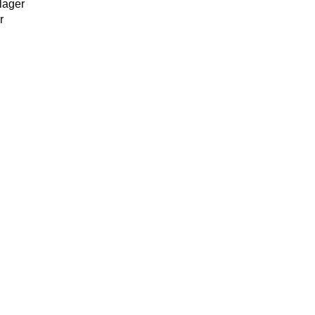
 lager
r