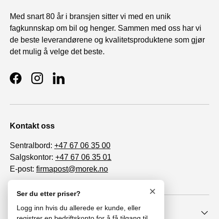
Med snart 80 år i bransjen sitter vi med en unik
fagkunnskap om bil og henger. Sammen med oss har vi
de beste leverandørene og kvalitetsproduktene som gjør
det mulig å velge det beste.
Facebook
Instagram
LinkedIn
Kontakt oss
Sentralbord:
+47 67 06 35 00
Salgskontor:
+47 67 06 35 01
E-post:
firmapost@morek.no
Org. nr. 963 447 086
×
Ser du etter priser?
Logg inn hvis du allerede er kunde, eller
Informasjon
registrer en bedriftskonto for å få tilgang til