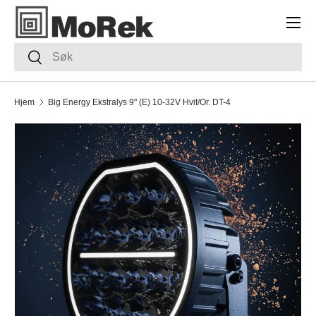
Meny
HOPP TIL INNHOLDET
Søk
Søk
Hjem
Big Energy Ekstralys 9" (E) 10-32V Hvit/Or. DT-4
TRANSLATION MISSING: NB.ACCESSIBILITY.SKIP_TO_