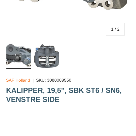
av
1
/
2
Last inn bildet 1 i gallerivisning
Last inn bildet 2 i gallerivisning
SAF Holland
|
SKU:
3080009550
KALIPPER, 19,5", SBK ST6 / SN6,
VENSTRE SIDE
Veil.