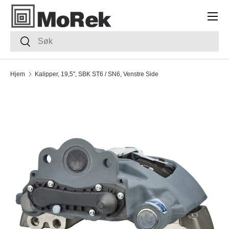
Meny
HOPP TIL INNHOLDET
Søk
Søk
Hjem
Kalipper, 19,5", SBK ST6 / SN6, Venstre Side
TRANSLATION MISSING: NB.ACCESSIBILITY.SKIP_TO_