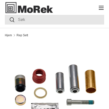
Meny
HOPP TIL INNHOLDET
Søk
Søk
Hjem
Rep Sett
TRANSLATION MISSING: NB.ACCESSIBILITY.SKIP_TO_