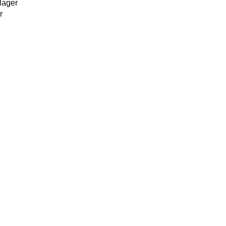
 lager
r