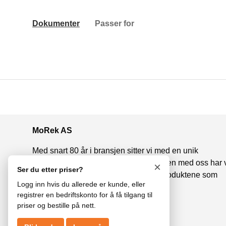
Dokumenter
Passer for
MoRek AS
Med snart 80 år i bransjen sitter vi med en unik
fagkunnskap om bil og henger. Sammen med oss har 
×
Ser du etter priser?
de beste leverandørene og kvalitetsproduktene som
Logg inn hvis du allerede er kunde, eller
gjør det mulig å velge det beste.
registrer en bedriftskonto for å få tilgang til
priser og bestille på nett.
Facebook
Instagram
LinkedIn