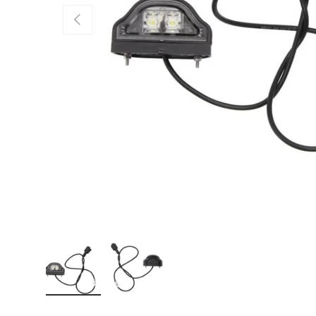
TIDLIGERE
Last inn bildet 1 i gallerivisning
Last inn bildet 2 i gallerivisning