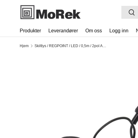
Søk
Søk
HOPP TIL INNHOLDET
Produkter
Leverandører
Om oss
Logg inn
Hjem
Skiltlys / REGPOINT / LED / 0,5m / 2pol ASS2
TRANSLATION MISSING: NB.ACCESSIBILITY.SK