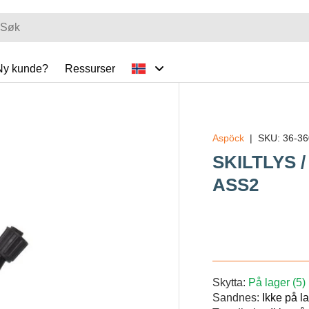
Ny kunde?
Ressurser
Aspöck
|
SKU:
36-36
IP_TO_PRODUCT_INFO
SKILTLYS /
ASS2
Veil.
Skytta:
På lager (5)
Sandnes:
Ikke på l