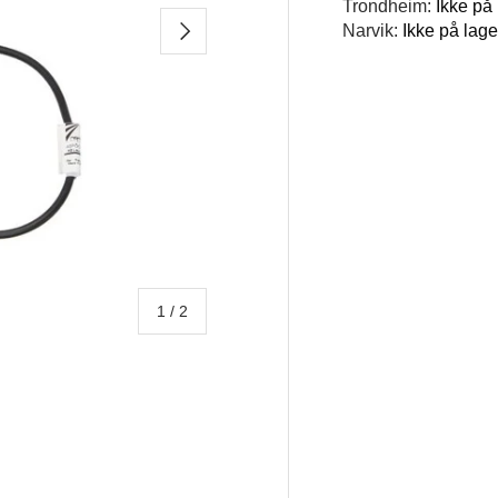
Trondheim:
Ikke på
NESTE
Narvik:
Ikke på lage
av
1
/
2