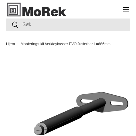
Meny
HOPP TIL INNHOLDET
Søk
Søk
Hjem
Monterings-kit Verktøykasser EVO Justerbar L=686mm
TRANSLATION MISSING: NB.ACCESSIBILITY.SKIP_TO_