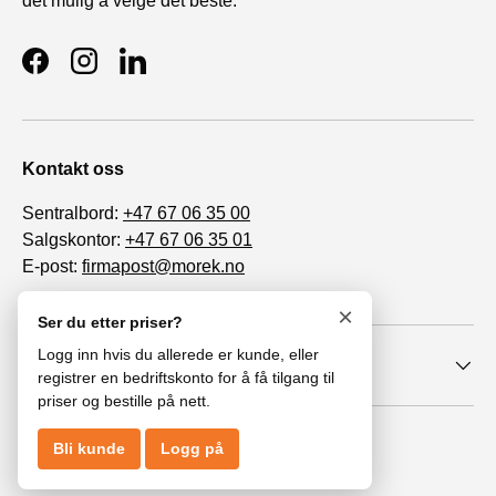
det mulig å velge det beste.
Facebook
Instagram
LinkedIn
Kontakt oss
Sentralbord:
+47 67 06 35 00
Salgskontor:
+47 67 06 35 01
E-post:
firmapost@morek.no
Org. nr. 963 447 086
×
Ser du etter priser?
Logg inn hvis du allerede er kunde, eller
Informasjon
registrer en bedriftskonto for å få tilgang til
priser og bestille på nett.
© 2026
MoRek AS
.
Bli kunde
Logg på
Åpenhetsloven
Personvernerklæring
Cookies