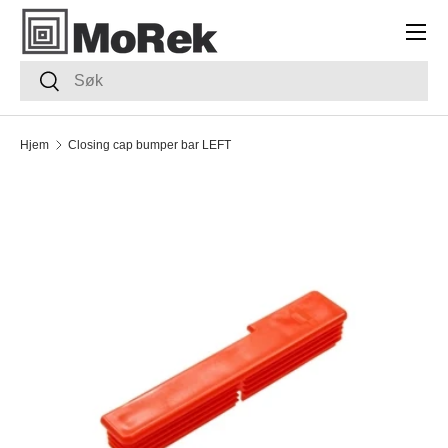
Meny
HOPP TIL INNHOLDET
Søk
Søk
Hjem
Closing cap bumper bar LEFT
TRANSLATION MISSING: NB.ACCESSIBILITY.SKIP_TO_