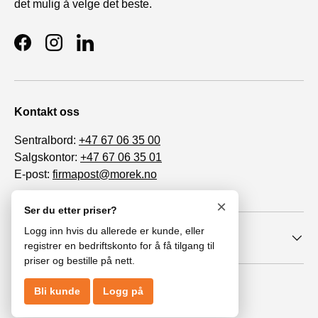
det mulig å velge det beste.
Facebook
Instagram
LinkedIn
Kontakt oss
Sentralbord:
+47 67 06 35 00
Salgskontor:
+47 67 06 35 01
E-post:
firmapost@morek.no
Org. nr. 963 447 086
×
Ser du etter priser?
Logg inn hvis du allerede er kunde, eller
Informasjon
registrer en bedriftskonto for å få tilgang til
priser og bestille på nett.
© 2026
MoRek AS
.
Bli kunde
Logg på
Åpenhetsloven
Personvernerklæring
Cookies