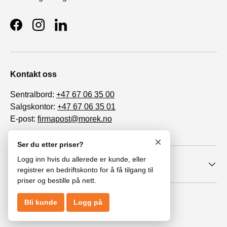
Facebook
Instagram
LinkedIn
Kontakt oss
Sentralbord:
+47 67 06 35 00
Salgskontor:
+47 67 06 35 01
E-post:
firmapost@morek.no
Org. nr. 963 447 086
×
Ser du etter priser?
Logg inn hvis du allerede er kunde, eller
Informasjon
registrer en bedriftskonto for å få tilgang til
priser og bestille på nett.
© 2026
MoRek AS
.
Bli kunde
Logg på
Åpenhetsloven
Personvernerklæring
Cookies