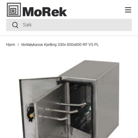
Meny
HOPP TIL INNHOLDET
Søk
Søk
Hjem
Verktøykasse Kjetting 330x 600x600 RF VS PL
TRANSLATION MISSING: NB.ACCESSIBILITY.SKIP_TO_